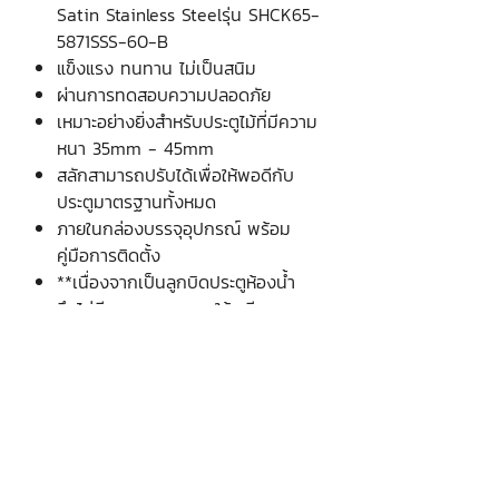
Satin Stainless Steelรุ่น SHCK65-
5871SSS-60-B
แข็งแรง ทนทาน ไม่เป็นสนิม
ผ่านการทดสอบความปลอดภัย
เหมาะอย่างยิ่งสำหรับประตูไม้ที่มีความ
หนา 35mm - 45mm
สลักสามารถปรับได้เพื่อให้พอดีกับ
ประตูมาตรฐานทั้งหมด
ภายในกล่องบรรจุอุปกรณ์ พร้อม
คู่มือการติดตั้ง
**เนื่องจากเป็นลูกบิดประตูห้องน้ำ
จึงไม่มีกุญแจ สามารถใช้เหรียญบาท
ในการไขได้ โดยไม่ทำให้ลูกบิดเสียหาย
บริษัท เงินมาธุรกิจ จำกัด
48 ซอยรามอินทรา 12 แขวงท่าแร้ง