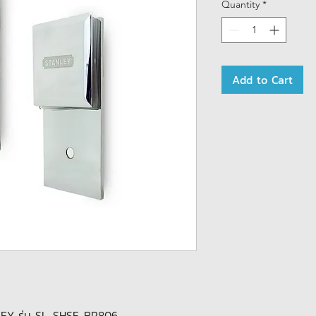
Quantity
*
Add to Cart
LEY รุ่น SL-SHSF-BR806