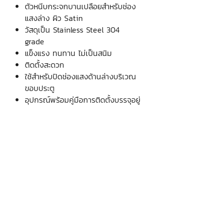
ตัวหนีบกระจกบานเปลือยสำหรับช่อง
แสงล่าง ผิว Satin
วัสดุเป็น Stainless Steel 304
grade
แข็งแรง ทนทาน ไม่เป็นสนิม
ติดตั้งสะดวก
ใช้สำหรับปิดช่องแสงด้านล่างบริเวณ
ขอบประตู
อุปกรณ์พร้อมคู่มือการติดตั้งบรรจุอยู่
ภายในกล่อง
บริษัท เงินมาธุรกิจ จำกัด
48 ซอยรามอินทรา 12 แขวงท่าแร้ง
เขตบางเขน กรุงเทพฯ 10220
Krung Thep Maha Nakhon, Thailand
(จันทร์ - เสาร์ เวลา
08.30 - 17.00
น.)