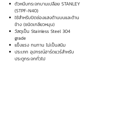
ตัวหนีบกระจกบานเปลือย STANLEY
(STPF-N40)
ใช้สำหรับปิดช่องแสงด้านบนและด้าน
ข้าง (ชนิดเกลียวหมุน)
วัสดุเป็น Stainless Steel 304
grade
แข็งแรง ทนทาน ไม่เป็นสนิม
ประเภท อุปกรณ์ฮาร์ดแวร์สำหรับ
ประตูกระจกทั่วไป
สี Satin (ด้าน)
บริษัท เงินมาธุรกิจ จำกัด
48 ซอยรามอินทรา 12 แขวงท่าแร้ง
เขตบางเขน กรุงเทพฯ 10220
Krung Thep Maha Nakhon, Thailand
(จันทร์ - เสาร์ เวลา
08.30 - 17.00
น.)