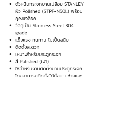
ตัวหนีบกระจกบานเปลือย STANLEY
ผิว Polished (STPF-N50L) พร้อม
กุญแจล็อค
วัสดุเป็น Stainless Steel 304
grade
แข็งแรง ทนทาน ไม่เป็นสนิม
ติดตั้งสะดวก
เหมาะสำหรับประตูกระจก
สี Polished (เงา)
ใช้สำหรับงานติดตั้งบานประตูกระจก
โดยสามารถติดตั้งได้ทั้งบานซ้ายและ
บานขวา
บริษัท เงินมาธุรกิจ จำกัด
48 ซอยรามอินทรา 12 แขวงท่าแร้ง
เขตบางเขน กรุงเทพฯ 10220