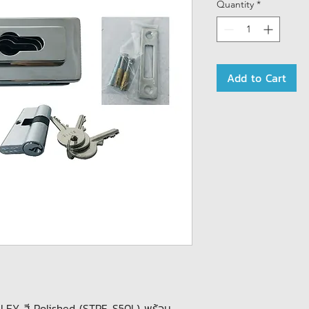
Quantity
*
Add to Cart
LEY สี Polished (STPF-S50L) พร้อม