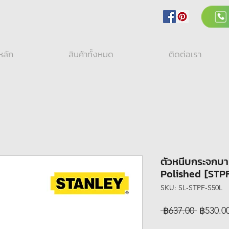
หลัก
สินค้าทั้งหมด
ติดต่อเรา
ตัวหนีบกระจกบ
Polished [STP
SKU: SL-STPF-S50L
Regular
 ฿637.00 
฿530.0
Price