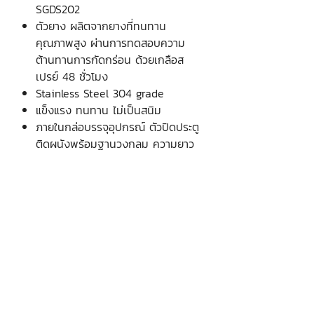
SGDS202
ตัวยาง ผลิตจากยางที่ทนทาน
คุณภาพสูง ผ่านการทดสอบความ
ต้านทานการกัดกร่อน ด้วยเกลือส
เปรย์ 48 ชั่วโมง
Stainless Steel 304 grade
แข็งแรง ทนทาน ไม่เป็นสนิม
ภายในกล่อบรรจุอุปกรณ์ ตัวปิดประตู
ติดผนังพร้อมฐานวงกลม ความยาว
76 มม
บริษัท เงินมาธุรกิจ จำกัด
48 ซอยรามอินทรา 12 แขวงท่าแร้ง
เขตบางเขน กรุงเทพฯ 10220
Krung Thep Maha Nakhon, Thailand
(จันทร์ - เสาร์ เวลา
08.30 - 17.00
น.)