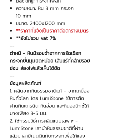
Backing: กระจกโฟลท
ความหนา: หิน 3 mm กระจก
10 mm
ขนาด: 2400x1200 mm
**ราคาที่แจ้งเป็นราคาต่อตารางเมตร
**ยังไม่รวม vat 7%
--
ตำหนิ - หินมีรอยช้ำจากการรัดเชือก
กระจกบิ่นมุมนิดหน่อย เส้นแร่ที่คล้ายรอย
ซ่อม ส่องไฟแล้วเห็นได้ชัด
--
ข้อมูลผลิตภัณฑ์
1. ผลิตจากหินธรรมชาติแท้ - จากเหมือง
หินทั่วโลก โดย LumiStone ใช้การตัด
ฝานหินแกรนิต หินอ่อน และหินออนิกซ์ให้
บางเพียง 3-5 มม.
2. ใช้กรรมวิธีการผลิตแบบเฉพาะ -
LumiStone เรานำหินธรรมชาติที่ฝาน
แล้วมาลามิเนตติดกับกระจกเพื่อให้แสง