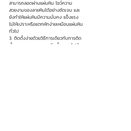
สามารถลอดผ่านแผ่นหิน โชว์ความ
สวยงามของลายหินได้อย่างชัดเจน และ
ยังทำให้แผ่นหินมีความมั่นคง แข็งแรง
ไม่ให้เปราะหรือแตกหักง่ายเหมือนแผ่นหิน
ทั่วไป
3. ติดตั้งง่ายด้วยวิธีการเดียวกับการติด
ตั้งกระจก และสามารถติดตั้งระบบไฟด้าน
หลังเพื่อเพิ่มความโดดเด่นให้ลวดลายบน
แผ่นหินได้
ราคาสินค้าที่แจ้งเป็นราคา
ต่อตารางเมตร
บริษัท เงินมาธุรกิจ จำกัด