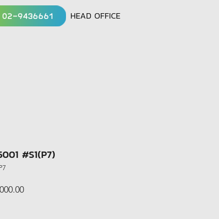
HEAD OFFICE
001 #S1(P7)
P7
lar
Sale
000.00
Price