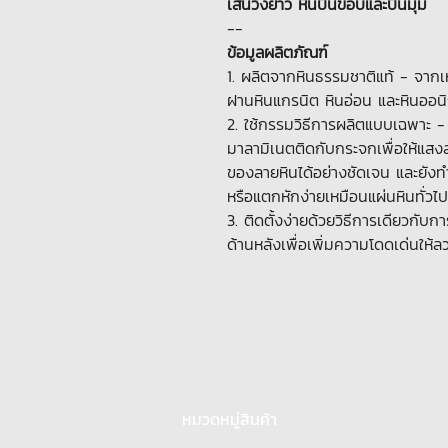
เส้นวิ่งยาว หินบิ่นขอบและบิ่นมุม
--
ข้อมูลผลิตภัณฑ์
1. ผลิตจากหินธรรมชาติแท้ - จากเ
ฝานหินแกรนิต หินอ่อน และหินออนิ
2. ใช้กรรมวิธีการผลิตแบบเฉพาะ 
มาลามิเนตติดกับกระจกเพื่อให้แส
ของลายหินได้อย่างชัดเจน และยังทำ
หรือแตกหักง่ายเหมือนแผ่นหินทั่วไป
3. ติดตั้งง่ายด้วยวิธีการเดียวกั
ด้านหลังเพื่อเพิ่มความโดดเด่นให้
หมวดหมู่สินค้า