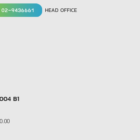
HEAD OFFICE
8004 B1
ar
Sale
0.00
Price