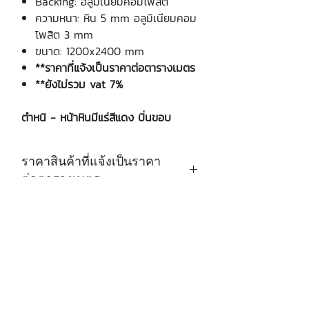
Backing: อลูมิเนียมคอมโพสิต
ความหนา: หิน 5 mm อลูมิเนียมคอม
โพสิต 3 mm
ขนาด: 1200x2400 mm
**ราคาที่แจ้งเป็นราคาต่อตารางเมตร
**ยังไม่รวม vat 7%
ตำหนิ - หน้าหินมีแร่สีแดง บิ่นขอบ
ราคาสินค้าที่แจ้งเป็นราคา
ต่อตารางเมตร
บริษัท เงินมาธุรกิจ จำกัด
48 ซอยรามอินทรา 12 แขวงท่าแร้ง
เขตบางเขน กรุงเทพฯ 10220