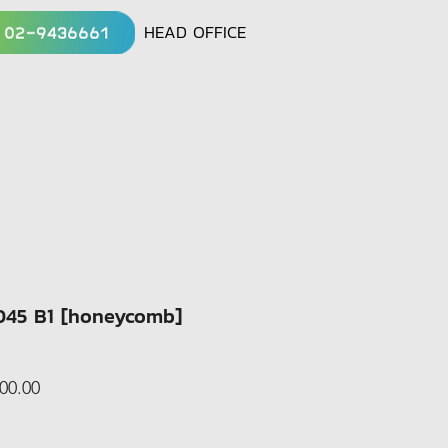
HEAD OFFICE
045 B1 [honeycomb]
lar
Sale
00.00
Price